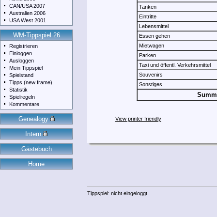
CAN/USA 2007
Tanken
Australien 2006
Eintritte
USA West 2001
Lebensmittel
WM-Tippspiel 26
Essen gehen
Mietwagen
Registrieren
Einloggen
Parken
Ausloggen
Taxi und öffentl. Verkehrsmittel
Mein Tippspiel
Souvenirs
Spielstand
Tipps (new frame)
Sonstiges
Statistik
Summ
Spielregeln
Kommentare
Genealogy
Intern
Gästebuch
Home
Tippspiel: nicht eingeloggt.