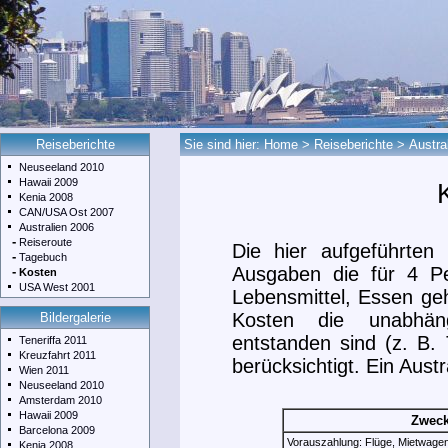
Reiseberichte
Sie sind hier:
Home
>
Reiseberichte
>
Austra
Neuseeland 2010
Hawaii 2009
Kenia 2008
CAN/USA Ost 2007
Australien 2006
-
Reiseroute
Die hier aufgeführten
-
Tagebuch
Ausgaben die für 4 Pe
-
Kosten
USA West 2001
Lebensmittel, Essen geh
Kosten die unabhän
Bildergalerie
entstanden sind (z. B.
Teneriffa 2011
Kreuzfahrt 2011
berücksichtigt. Ein Austr
Wien 2011
Neuseeland 2010
Amsterdam 2010
Hawaii 2009
Zwec
Barcelona 2009
Vorauszahlung: Flüge, Mietwagen
Kenia 2008