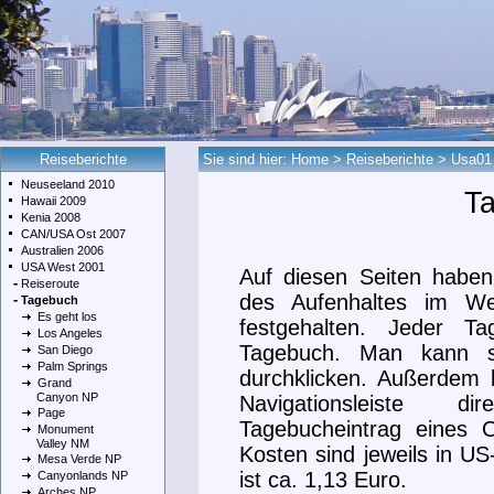
Reiseberichte
Sie sind hier:
Home
>
Reiseberichte
>
Usa01
Neuseeland 2010
T
Hawaii 2009
Kenia 2008
CAN/USA Ost 2007
Australien 2006
USA West 2001
Auf diesen Seiten haben
-
Reiseroute
des Aufenhaltes im W
-
Tagebuch
Es geht los
festgehalten. Jeder T
Los Angeles
Tagebuch. Man kann si
San Diego
Palm Springs
durchklicken. Außerdem b
Grand
Canyon NP
Navigationsleiste 
Page
Tagebucheintrag eines 
Monument
Valley NM
Kosten sind jeweils in US
Mesa Verde NP
ist ca. 1,13 Euro.
Canyonlands NP
Arches NP