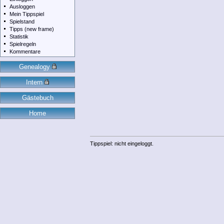
Ausloggen
Mein Tippspiel
Spielstand
Tipps (new frame)
Statistik
Spielregeln
Kommentare
Genealogy
Intern
Gästebuch
Home
Tippspiel: nicht eingeloggt.