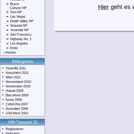
Bryce
Hier
geht es 
Canyon NP
Zion NP
Las Vegas
Death Valley NP
Sequoia NP
Yosemite NP
San Francisco
Highway No. 1
Los Angeles
Ende
-
Kosten
Bildergalerie
Teneriffa 2011
Kreuzfahrt 2011
Wien 2011
Neuseeland 2010
Amsterdam 2010
Hawaii 2009
Barcelona 2009
Kenia 2008
CAN/USA 2007
Australien 2006
USA West 2001
WM-Tippspiel 26
Registrieren
Einloggen